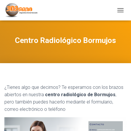
C
A
M
B
I
Centro Radiológico Bormujos
A
R
M
O
D
O
D
E
¿Tienes algo que decirnos? Te esperamos con los brazos
N
A
abiertos en nuestra
centro radiológico de Bormujos
,
V
pero también puedes hacerlo mediante el formulario,
E
correo electrónico o teléfono
G
A
C
I