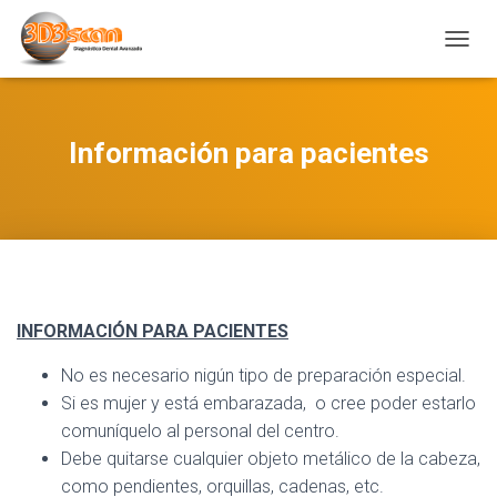
C
A
M
B
I
Información para pacientes
A
R
M
O
D
O
D
E
INFORMACIÓN
PARA PACIENTES
N
A
V
No es necesario nigún tipo de preparación especial.
E
Si es mujer y está embarazada, o cree poder estarlo
G
comuníquelo al personal del centro.
A
C
Debe quitarse cualquier objeto metálico de la cabeza,
I
como pendientes, orquillas, cadenas, etc.