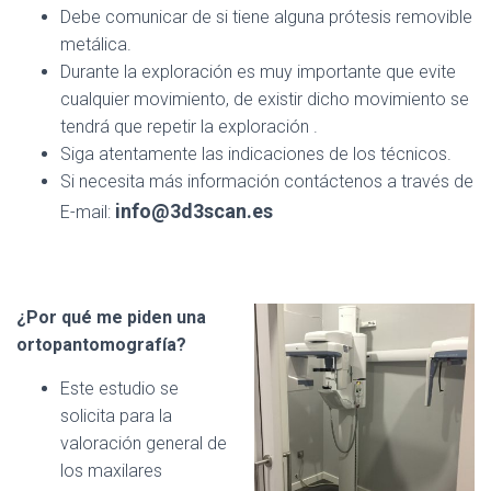
Ó
Debe comunicar de si tiene alguna prótesis removible
N
metálica.
Durante la exploración es muy importante que evite
cualquier movimiento, de existir dicho movimiento se
tendrá que repetir la exploración .
Siga atentamente las indicaciones de los técnicos.
Si necesita más información contáctenos a través de
info@3d3scan.es
E-mail:
¿Por qué me piden una
ortopantomografía?
Este estudio se
solicita para la
valoración general de
los maxilares