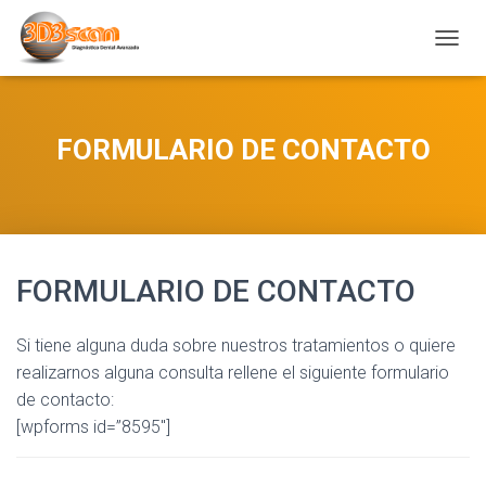
C
A
M
B
I
FORMULARIO DE CONTACTO
A
R
M
O
D
O
D
FORMULARIO DE CONTACTO
E
N
A
Si tiene alguna duda sobre nuestros tratamientos o quiere
V
realizarnos alguna consulta rellene el siguiente formulario
E
de contacto:
G
[wpforms id=”8595″]
A
C
I