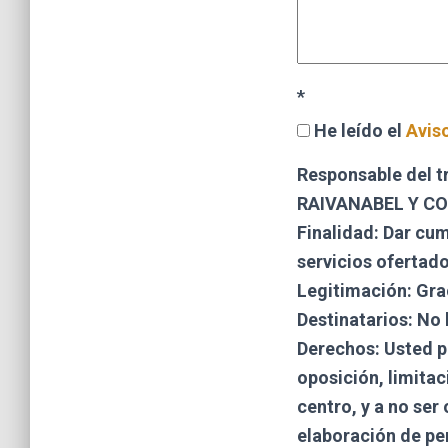
*
He leído el
Avis
Responsable del t
RAIVANABEL Y CO
Finalidad:
Dar cump
servicios ofertado
Legitimación:
Grac
Destinatarios:
No h
Derechos:
Usted pu
oposición, limitac
centro, y a no ser
elaboración de pe