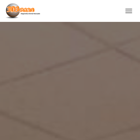
C
A
M
B
I
A
R
M
O
D
O
D
E
N
A
V
E
G
A
C
I