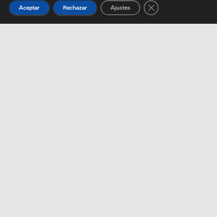
CERRAR EL BANNER
Aceptar
Rechazar
Ajustes
¿POR QUÉ ELEGIRNOS?
3D3scan se enorgullece ser el centro radiológico
principal para una gran parte de los profesionales
del sector dental, por nuestra atención, dedicación
y la mejor oferta CALIDAD/PRECIO.