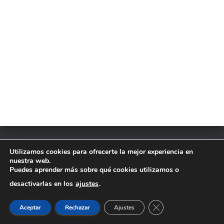
Ó
N
Utilizamos cookies para ofrecerte la mejor experiencia en
AVISO LEGAL
POLÍTICA DE COOKIES
nuestra web.
Puedes aprender más sobre qué cookies utilizamos o
POLÍTICA DE PRIVACIDAD
desactivarlas en los
ajustes
.
Hestia | Desarrollado por
ThemeIsle
CERRAR EL BANNER
Aceptar
Rechazar
Ajustes