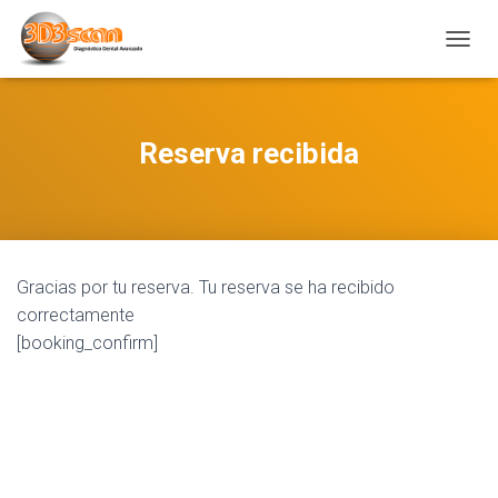
C
A
M
B
I
Reserva recibida
A
R
M
O
D
O
Gracias por tu reserva. Tu reserva se ha recibido
D
E
correctamente
N
[booking_confirm]
A
V
E
G
A
C
I