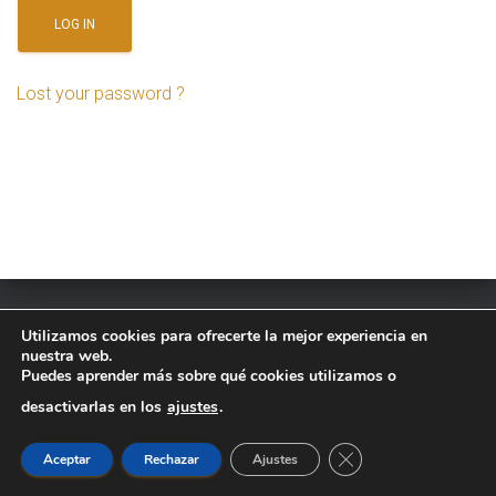
Ó
N
Lost your password ?
Utilizamos cookies para ofrecerte la mejor experiencia en
AVISO LEGAL
POLÍTICA DE COOKIES
nuestra web.
Puedes aprender más sobre qué cookies utilizamos o
POLÍTICA DE PRIVACIDAD
desactivarlas en los
ajustes
.
Hestia | Desarrollado por
ThemeIsle
CERRAR EL BANNER
Aceptar
Rechazar
Ajustes