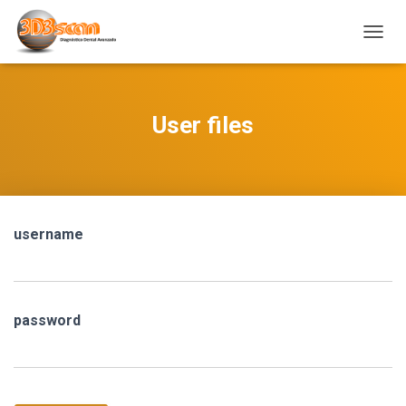
C
A
M
B
I
User files
A
R
M
O
D
O
username
D
E
N
A
V
password
E
G
A
C
I