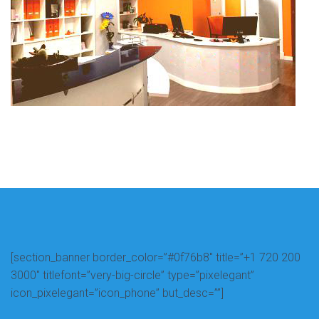
[section_banner border_color=”#0f76b8″ title=”+1 720 200
3000″ titlefont=”very-big-circle” type=”pixelegant”
icon_pixelegant=”icon_phone” but_desc=””]