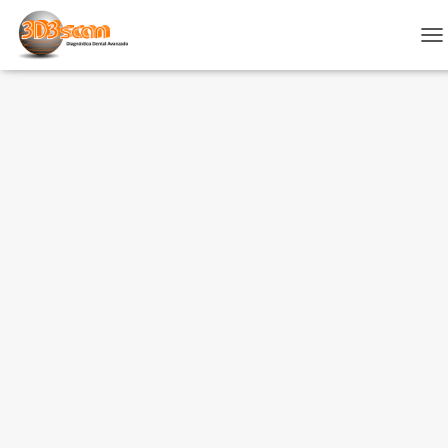
C
A
M
B
I
Contacto
A
R
M
O
D
O
D
E
N
A
V
E
G
A
C
I