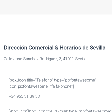
Ó
N
Dirección Comercial & Horarios de Sevilla
Calle Jose Sanchez Rodriguez, 3, 41011 Sevilla
[box_icon title=”Teléfono” type=”pixfontawesome”
icon_pixfontawesome=”fa fa-phone”]
+34
955 31 39 53
[/box_icon][box_icon title=”E-mail” type=”pixfontawesome”